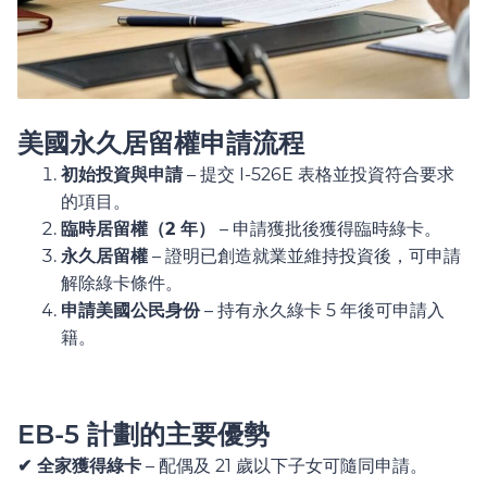
美國永久居留權申請流程
初始投資與申請
– 提交 I-526E 表格並投資符合要求
的項目。
臨時居留權（2 年）
– 申請獲批後獲得臨時綠卡。
永久居留權
– 證明已創造就業並維持投資後，可申請
解除綠卡條件。
申請美國公民身份
– 持有永久綠卡 5 年後可申請入
籍。
EB-5 計劃的主要優勢
✔ 全家獲得綠卡
– 配偶及 21 歲以下子女可隨同申請。