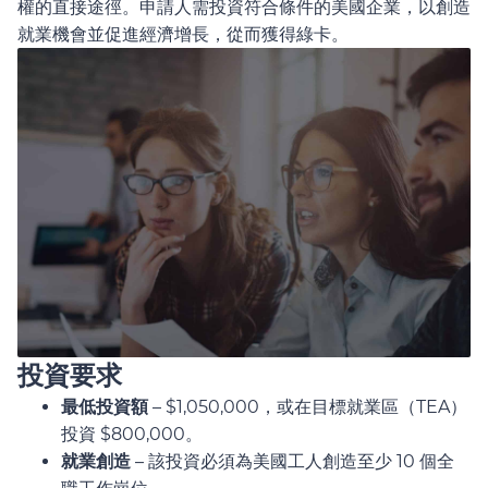
權的直接途徑。申請人需投資符合條件的美國企業，以創造
就業機會並促進經濟增長，從而獲得綠卡。
投資要求
最低投資額
– $1,050,000，或在目標就業區（TEA）
投資 $800,000。
就業創造
– 該投資必須為美國工人創造至少 10 個全