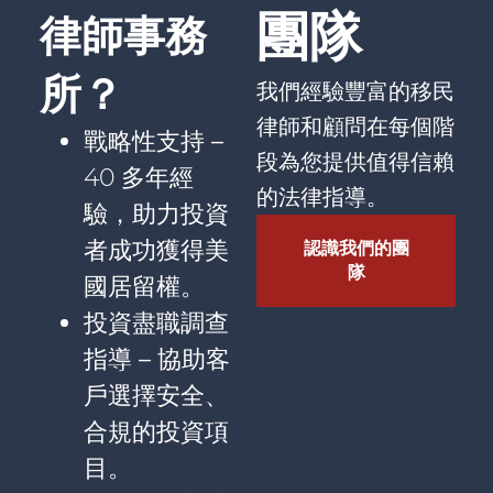
團隊
律師事務
所？
我們經驗豐富的移民
律師和顧問在每個階
戰略性支持 –
段為您提供值得信賴
40 多年經
的法律指導。
驗，助力投資
者成功獲得美
認識我們的團
隊
國居留權。
投資盡職調查
指導 –
協助客
戶選擇安全、
合規的投資項
目。