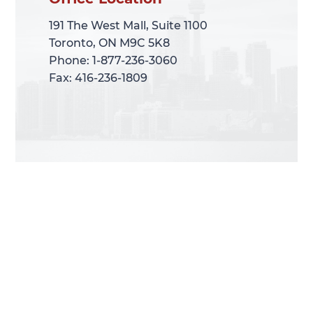
191 The West Mall, Suite 1100
191 The West Mall, Suite 1100
Toronto, ON M9C 5K8
Toronto, ON M9C 5K8
Phone: 1-877-236-3060
Phone: 1-877-236-3060
Fax: 416-236-1809
Fax: 416-236-1809